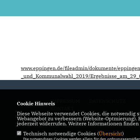
www.eppingen.de/fileadmin/dokumente/eppingen
_und_Kommunalwahl_2019/Ergebnisse_am_29_0
IMPRESSUM
DATENSCHUTZ
Cookie Hinweis
KONTAKT
Diese Webseite verwendet Cookies, die notwendig si
Webangebot zu verbessern (Website-Optmierung). Fü
jederzeit widerrufen. Weitere Informationen finden
Technisch notwendige Cookies (
Übersicht
)
Die notwendigen Cookies werden allein für den ordnungsgemäßen 