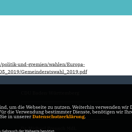
/politik-und-gremien/wahlen/Europa-
5_2019/Gemeinderatswahl_2019.pdf
CDU Baden-Württemberg
nd, um die Webseite zu nutzen. Weiterhin verwenden wir Di
CDU Deutschlands
r die Verwendung bestimmter Dienste, benötigen wir Ihre 
 Sie in unserer
Datenschutzerklärung
.
Dr. Michael Preusch MdL
Gebrauch der Webseite benötigt.