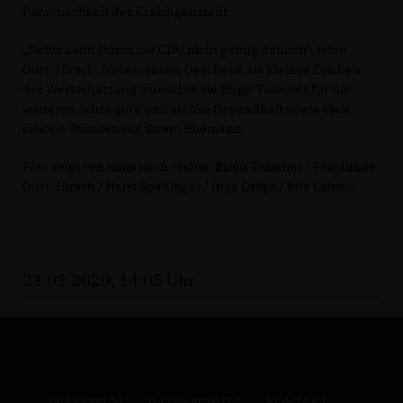
Persönlichkeit der Kraichgaustadt.
Dafür kann Ihnen die CDU nicht genug danken“, lobte
Gurr-Hirsch. Neben einem Geschenk als kleines Zeichen
der Wertschätzung wünschte sie Birgit Tuischer für die
weiteren Jahre gute und stabile Gesundheit sowie viele
schöne Stunden mit ihrem Ehemann.
Foto zeigt von links nach rechts: Birgit Tuischer / Friedlinde
Gurr-Hirsch / Hans Spadinger / Inge Dröge / Rita Lahme
23.03.2020, 14:05 Uhr
IMPRESSUM
DATENSCHUTZ
KONTAKT