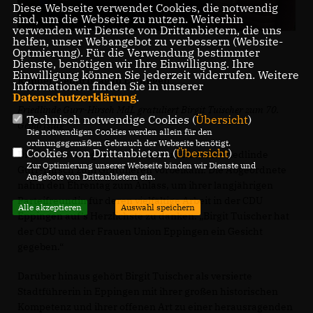
Diese Webseite verwendet Cookies, die notwendig
sind, um die Webseite zu nutzen. Weiterhin
verwenden wir Dienste von Drittanbietern, die uns
helfen, unser Webangebot zu verbessern (Website-
Optmierung). Für die Verwendung bestimmter
Dienste, benötigen wir Ihre Einwilligung. Ihre
Einwilligung können Sie jederzeit widerrufen. Weitere
Runder Geburtstag in Eppingen
Informationen finden Sie in unserer
Datenschutzerklärung
.
Friedlinde Gurr-Hirsch MdL gratuliert Birgit Tuischer zum 70.
Technisch notwendige Cookies (
Übersicht
)
Geburtstag
Die notwendigen Cookies werden allein für den
ordnungsgemäßen Gebrauch der Webseite benötigt.
Cookies von Drittanbietern (
Übersicht
)
Die Freude war groß im Hause Tuischer als Friedlinde
Zur Optimierung unserer Webseite binden wir Dienste und
Gurr-Hirsch zum Gratulieren vorbeikam. Die Abgeordnete
Angebote von Drittanbietern ein.
nahm den Ehrentag zum Anlass, um ihrer langjährigen
Parteifreundin für deren vielfältige Arbeit in der CDU
Alle akzeptieren
Auswahl speichern
Eppingen auf’s Herzlichste zu danken. „Birgit Tuischer hat
der CDU und der Frauen Union Eppingen ein Gesicht
gegeben.“
Darüber hinaus gehört Birgit Tuischer als versierte
Stadtführerin in Eppingen mit ihrer großen historischen
Kompetenz und ihrer offenen Art zu einer herausragenden