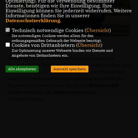
Optmierung). Für die Verwendung bestimmter
Dienste, benötigen wir Ihre Einwilligung. Ihre
Einwilligung können Sie jederzeit widerrufen. Weitere
Informationen finden Sie in unserer
Datenschutzerklärung
.
Technisch notwendige Cookies (
Übersicht
)
Die notwendigen Cookies werden allein für den
ordnungsgemäßen Gebrauch der Webseite benötigt.
Cookies von Drittanbietern (
Übersicht
)
Zur Optimierung unserer Webseite binden wir Dienste und
Angebote von Drittanbietern ein.
Im Rahmen seiner Besuche bei den Gemeinden und
Institutionen im Wahlkreis 19 Eppingen weilte der Kandidat
Alle akzeptieren
Auswahl speichern
für den Landtag, Dr. Preusch bei Bgm Jochen Winkler und
dem CDU Fraktionsvorsitzenden im Gemeinderat Mischa
Nägele in Neckarwestheim. Thema u.a.
Rückbau GKN
Neckarwestheim und
Kinderbetreuung
in
Neckarwestheim.