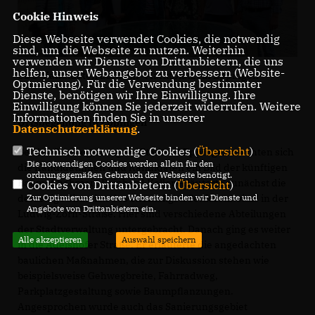
Cookie Hinweis
Diese Webseite verwendet Cookies, die notwendig
sind, um die Webseite zu nutzen. Weiterhin
verwenden wir Dienste von Drittanbietern, die uns
helfen, unser Webangebot zu verbessern (Website-
CDU-Kandidaten auf dem "Marktplatz" in Eppingen
Optmierung). Für die Verwendung bestimmter
Dienste, benötigen wir Ihre Einwilligung. Ihre
Einwilligung können Sie jederzeit widerrufen. Weitere
Informationen finden Sie in unserer
Ortsbegehung in Eppingen
Datenschutzerklärung
.
Technisch notwendige Cookies (
Übersicht
)
Bei der
Ortsbegehung im Stadtteil Eppingen
machten sich
Die notwendigen Cookies werden allein für den
die Kandidatinnen und Kandidaten ein Bild der künftigen
ordnungsgemäßen Gebrauch der Webseite benötigt.
Baumaßnahmen. Reinhard Keller erläuterte zunächst die
Cookies von Drittanbietern (
Übersicht
)
Zur Optimierung unserer Webseite binden wir Dienste und
derzeitige Situation des ehemaligen Seniorenheims in der
Angebote von Drittanbietern ein.
Ludwig-Zorn-Straße. Hier sind verschiedene Abteilungen
der Stadtverwaltung untergebracht. Danach ging es weiter
Alle akzeptieren
Auswahl speichern
in die Adelshofer Straße. Er erläuterte die angedachten
baulichen Maßnahmen, die zur Diskussion stehen wie
beispielsweise Gehwegbreite, Fahrradweg,
Parkplatzgestaltung sowie Baumpflanzungen.
Angesprochen wurde auch das Sanierungsgebiet