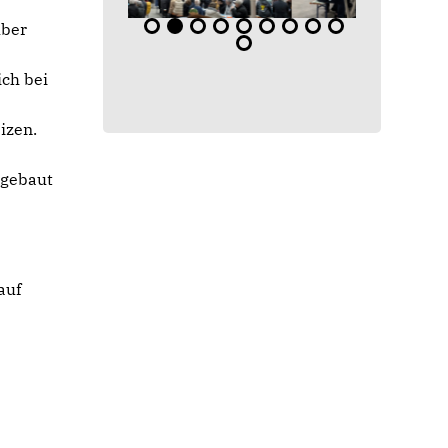
über
ich bei
izen.
ngebaut
auf