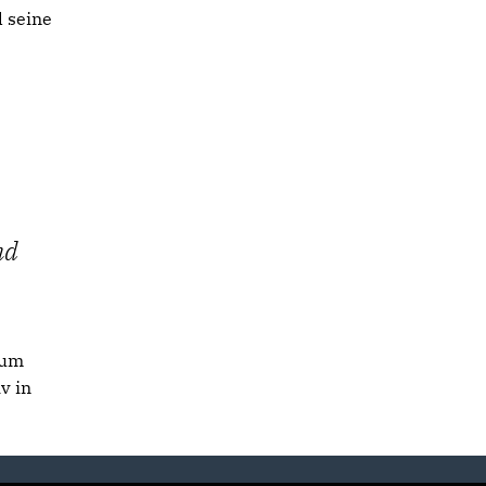
d seine
nd
 um
v in