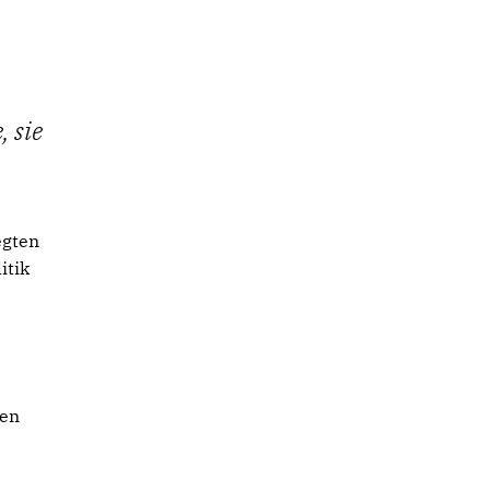
 sie
egten
itik
den