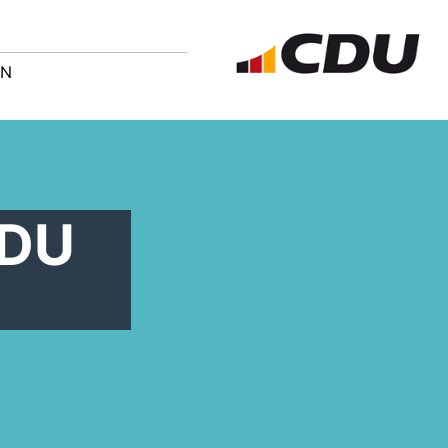
EN
CDU