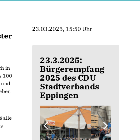
23.03.2025, 15:50 Uhr
ter
23.3.2025:
Bürgerempfang
ch in
2025 des CDU
s 100
t und
Stadtverbands
eber,
Eppingen
 alle
es